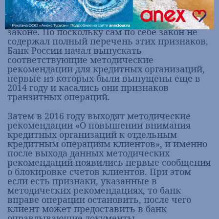
счету и не выполнять распоряжения
клиента на перевод денежных средств, если
имеются признаки указанные в данном
законе. Но поскольку сам по себе закон не
содержал полный перечень этих признаков,
Банк России начал выпускать
соответствующие методические
рекомендации для кредитных организаций,
первые из которых были выпущены еще в
2014 году и касались они признаков
транзитных операций.
Затем в 2016 году выходят методические
рекомендации «О повышении внимания
кредитных организаций к отдельным
кредитным операциям клиентов», и именно
после выхода данных методических
рекомендаций появились первые сообщения
о блокировке счетов клиентов. При этом
если есть признаки, указанные в
методических рекомендациях, то банк
вправе операции остановить, после чего
клиент может предоставить в банк
оправдывающие документы.