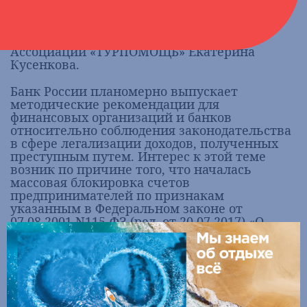
финансирования терроризма» обсудили
учредитель юридической компании
«Персона Грата»
Георгий Мохов и юрист
Ассоциации «ТУРПОМОЩЬ» Екатерина
Кусенкова.
Банк России планомерно выпускает
методические рекомендации для
финансовых организаций и банков
относительно соблюдения законодательства
в сфере легализации доходов, полученных
преступным путем. Интерес к этой теме
возник по причине того, что началась
массовая блокировка счетов
предпринимателей по признакам
указанным в Федеральном законе от
07.08.2001 N115-ФЗ (ред. от 20.07.2017) «О
противодействии легализации (отмыванию)
доходов, полученных преступным путем, и
финансированию терроризма», где говорится
о том, что банковская кредитная
организация, проводящая денежные
операции, вправе остановить операции по