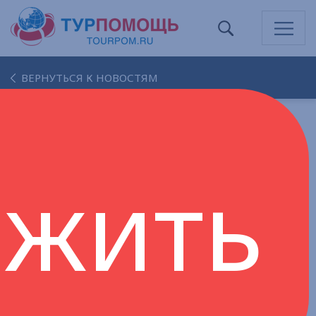
ВЕРНУТЬСЯ К НОВОСТЯМ
ЭКСПЕРТНОЕ МНЕНИЕ ЮРИСТОВ О
жить
МЕТОДИЧЕСКИХ РЕКОМЕНДАЦИЯХ
ЦБ РФ
25 октября 2017 года на площадке
Ассоциации “ТУРПОМОЩЬ” состоялся
очередной вебинар на актуальную тему.
Методические рекомендации ЦБ «О подходах
к управлению кредитными организациями
риском легализации (отмывания) доходов,
полученных преступным путем, и