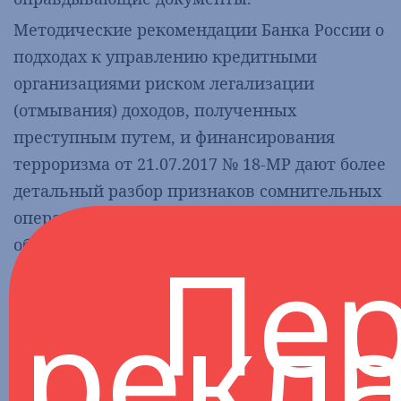
Методические рекомендации Банка России о
подходах к управлению кредитными
организациями риском легализации
(отмывания) доходов, полученных
преступным путем, и финансирования
терроризма от 21.07.2017 № 18-МР дают более
детальный разбор признаков сомнительных
операций, при этом рекомендации носят
Пер
общий характер и не направлены конкретно
на туристическую отрасль. Среди признаков
рекл
сомнительных операций, попадающих под
особый контроль и при определенных
обстоятельствах, влекущих за собой
блокировку расчетного счета и расторжение