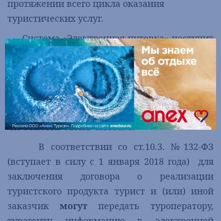
протяжении всего цикла оказания
туристических услуг.
Система «Электронная путевка» поступит
в промышленную эксплуатацию 1 января
2018, однако уже сегодня вы можете
поработать в тестовой системе. Для этого
необходимо заполнить заявку на
подключение.
ПРОТЕСТИРОВАТЬ СИСТЕМУ
В соответствии со ст.10.3. №132-ФЗ
(вступает в силу с 1 января 2018 года)
для
заключения договора о реализации
туристского продукта турист и (или) иной
заказчик
могут
передать туроператору,
турагенту информацию в электронной