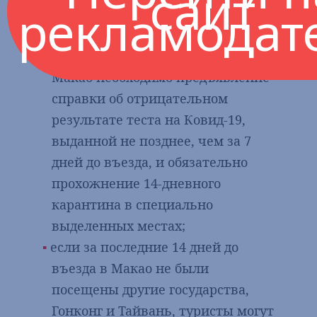
сайт
рекламодат
выделенных местах;
для посещавших Тайвань в за
последние 14 дней до въезда в
Макао необходимо предъявление
справки об отрицательном
результате теста на Ковид-19,
выданной не позднее, чем за 7
дней до въезда, и обязательно
прохожнение 14-дневного
карантина в специально
выделенных местах;
если за последние 14 дней до
въезда в Макао не были
посещены другие государства,
Гонконг и Тайвань, туристы могут