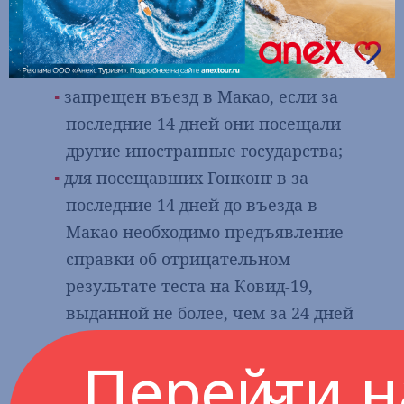
государств
запрещен въезд в Макао.
Туристам из КНР, Гонконга и Тайваня
:
запрещен въезд в Макао, если за
последние 14 дней они посещали
другие иностранные государства;
для посещавших Гонконг в за
последние 14 дней до въезда в
Макао необходимо предъявление
справки об отрицательном
результате теста на Ковид-19,
выданной не более, чем за 24 дней
до въезда, и обязательно
Перейти н
прохожнение 14-дневного
карантина в специально