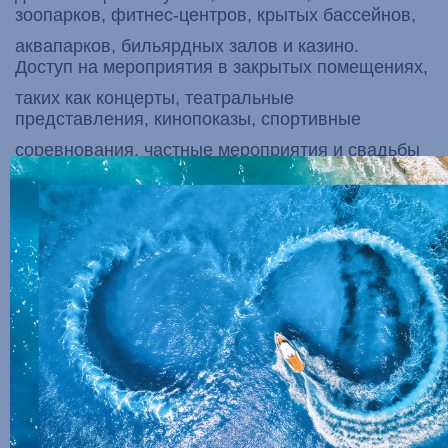
зоопарков, фитнес-центров, крытых бассейнов,
аквапарков, бильярдных залов и казино.
Доступ на мероприятия в закрытых помещениях,
таких как концерты, театральные
представления, кинопоказы, спортивные
соревнования, частные мероприятия и свадьбы
в
общедоступных местах, также будет возможен
только для обладателей сертификатов.
Документ не будет требоваться для религиозных
служб и политических собраний с
численностью не более 50 человек. Группы
самопомощи также подпадают под это
освобождение.
Для мероприятий на открытом воздухе правила
остаются прежними: сертификат является
обязательным, если число участников