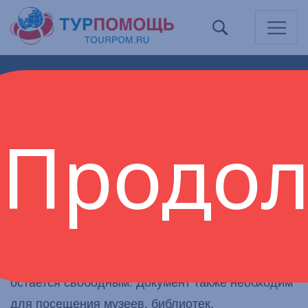
НАБЛЮДАТЕЛЬНЫЙ СОВЕТ
ДИРЕКТОР
РАБОЧИЕ ОРГАНЫ АССОЦИАЦИИ
ДОКУМЕНТЫ АССОЦИАЦИИ
КОНТАКТЫ
Продол
Информация из Швейцарии:
С понедельника 13 сентября для входа в
ресторан или бар требуется Covid-сертификат.
Доступ на террасы и в заведения общественного
питания в транзитных зонах аэропорта
остается свободным. Документ также необходим
для посещения музеев, библиотек,