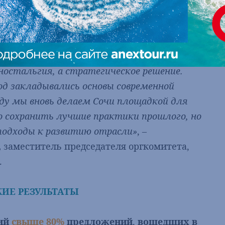
внутреннего туризма
. Сочи, как курорт
ирует возрождение отрасли и её
 ностальгия, а стратегическое решение.
од закладывались основы современной
ду мы вновь делаем Сочи площадкой для
о сохранить лучшие практики прошлого, но
подходы к развитию отрасли»
, –
,
заместитель председателя оргкомитета,
.
ИЕ РЕЗУЛЬТАТЫ
ий
свыше 80%
предложений
,
вошедших в