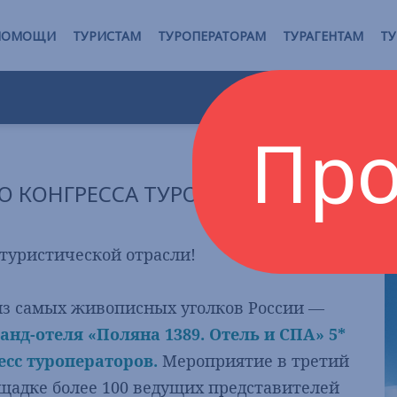
РПОМОЩИ
ТУРИСТАМ
ТУРОПЕРАТОРАМ
ТУРАГЕНТАМ
ТУ
Про
О КОНГРЕССА ТУРОПЕРАТОРОВ
туристической отрасли!
из самых живописных уголков России —
анд-отеля «Поляна 1389. Отель и СПА» 5*
сс туроператоров.
Мероприятие в третий
щадке более 100 ведущих представителей