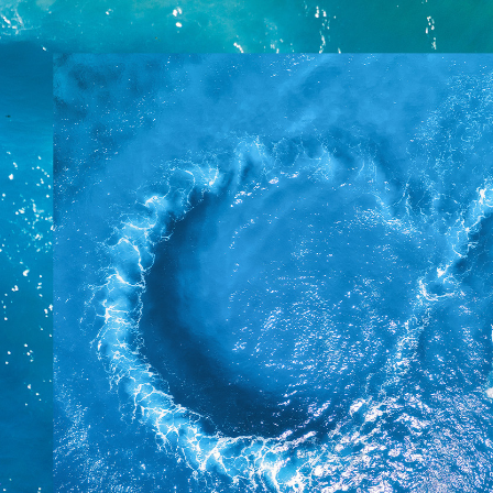
российской туриндустрии и зарубеж
и решения широкого спектра актуал
туротрасли. Событие вновь станет п
выработки стратегических решений,
рынка в России и за ее пределами.
Тема 2025 года:
«Вызовы и перспекти
Эффективность и факторы его развит
ПОЧЕМУ СОЧИ? ВОЗВРАЩЕНИЕ К 
После успешного проведения первы
(2024)
, оргкомитет принял решение 
традиционно проходили крупнейшие 
только проверенной инфраструктурой