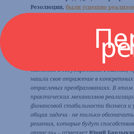
Резолюции,
были успешно реализо
режимов с рядом стран, расширени
Пе
внедрение цифровых решений в от
ре
Ассоциации «ТУРПОМОЩЬ», комитета
туризма и ведущих туроператоров.
«Конгресс доказал свою эффективно
бизнесом и государством. Решения,
нашли свое отражение в конкретных
отраслевых преобразованиях. В этом
практических механизмов реализации
финансовой стабильности бизнеса и
общая задача - не только обозначи
решения, которые будут способство
отрасли»
– отмечает
Юрий Барзыки