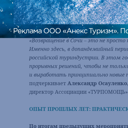
стратегическим курсом на
развитие 
мирового уровня, идеально символиз
устремлённость в будущее.
«Возвращение в Сочи – это не просто
Именно здесь, в допандемийный пери
российской туриндустрии. В этом го
прорывных решений, чтобы не тольк
и выработать принципиально новые 
подчеркивает
Александр Осауленко
директор Ассоциации «ТУРПОМОЩЬ»
ОПЫТ ПРОШЛЫХ ЛЕТ: ПРАКТИЧЕСК
По итогам предыдущих мероприят