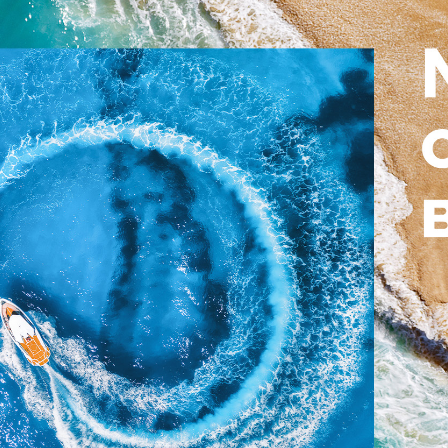
ных партнеров для совместного обсуждения
ьных вопросов развития
латформой для диалога, обмена опытом и
 направленных на развитие туристического
вы туристского рынка в России.
ия».
ИСТОКАМ
х двух конгрессов в
Актау (2023) и Минске
вернуться в
Сочи
– город, где до пандемии
отраслевые форумы. Выбор обусловлен не
 и удобной логистикой, но и