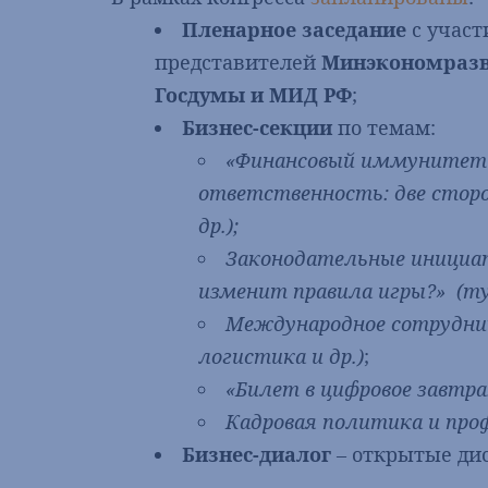
Пленарное заседание
с участ
представителей
Минэкономразв
Госдумы и МИД РФ
;
Бизнес-секции
по темам:
«Финансовый иммунитет 
ответственность: две сторо
др.);
Законодательные инициат
изменит правила игры?» (ту
Международное сотруднич
логистика и др.)
;
«Билет в цифровое завтра
Кадровая политика и про
Бизнес-диалог
– открытые ди