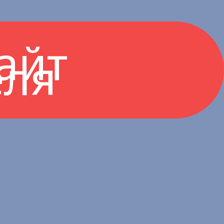
айт
еля