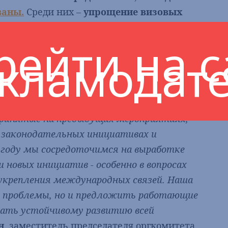
ваны.
Среди них –
упрощение визовых
е мер господдержки туроператоров и
рейти на с
расли
. Это совместный плод
кламодат
 ТПП РФ по предпринимательству в сфере
сть как площадка для диалога между
 принятые на предыдущих мероприятиях,
 законодательных инициативах и
 году мы сосредоточимся на выработке
 новых инициатив - особенно в вопросах
 укрепления международных связей. Наша
ть проблемы, но и предложить работающие
вать устойчивому развитию всей
н
, заместитель председателя оргкомитета,